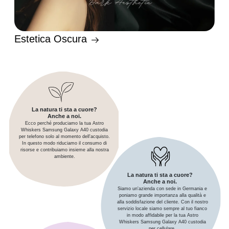
Estetica Oscura
La natura ti sta a cuore?
Anche a noi.
Ecco perché produciamo la tua Astro
Whiskers Samsung Galaxy A40 custodia
per telefono solo al momento dell'acquisto.
In questo modo riduciamo il consumo di
risorse e contribuiamo insieme alla nostra
ambiente.
La natura ti sta a cuore?
Anche a noi.
Siamo un'azienda con sede in Germania e
poniamo grande importanza alla qualità e
alla soddisfazione del cliente. Con il nostro
servizio locale siamo sempre al tuo fianco
in modo affidabile per la tua Astro
Whiskers Samsung Galaxy A40 custodia
per cellulare.