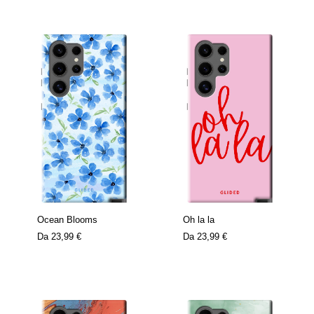
Ocean Blooms
Oh la la
Da
23,99 €
Da
23,99 €