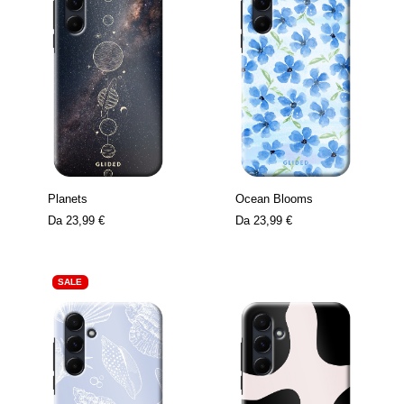
Planets
Ocean Blooms
Da
23,99 €
Da
23,99 €
SALE