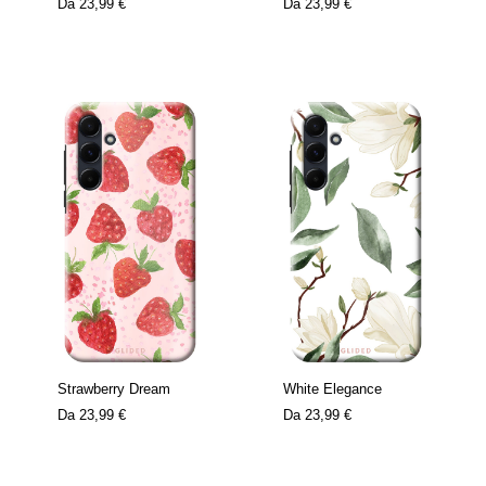
Da
23,99 €
Da
23,99 €
Strawberry Dream
White Elegance
Da
23,99 €
Da
23,99 €