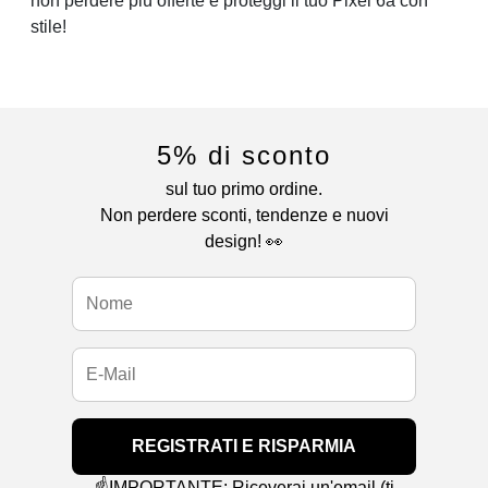
non perdere più offerte e proteggi il tuo Pixel 6a con
stile!
5% di sconto
sul tuo primo ordine.
Non perdere sconti, tendenze e nuovi
design! 👀
REGISTRATI E RISPARMIA
☝️IMPORTANTE: Riceverai un'email (ti