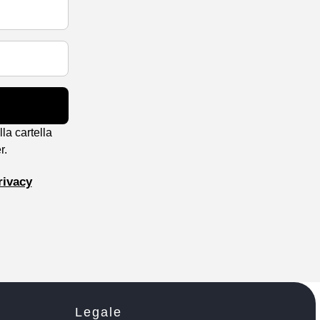
la cartella
r.
rivacy
Legale