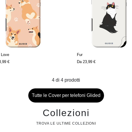
 Love
Fur
3,99 €
Da
23,99 €
4
di
4
prodotti
Tutte le Cover per telefoni Glided
Collezioni
TROVA LE ULTIME COLLEZIONI