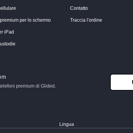
ellulare
Contatto
 premium per lo schermo
Traccia l'ordine
er iPad
ustodie
ium
telefoni premium di Glided.
Lingua