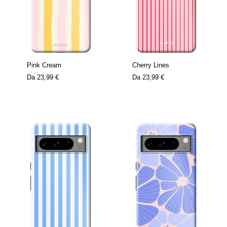
Pink Cream
Cherry Lines
Da
23,99 €
Da
23,99 €