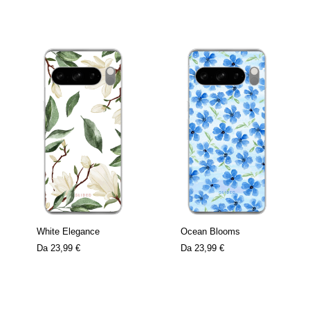
White Elegance
Ocean Blooms
Da
23,99 €
Da
23,99 €