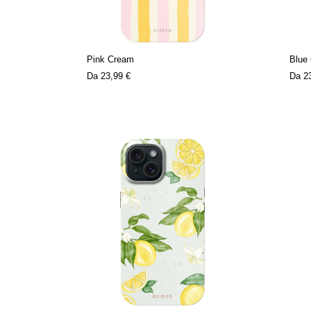
Pink Cream
Blue
Da
23,99 €
Da
2