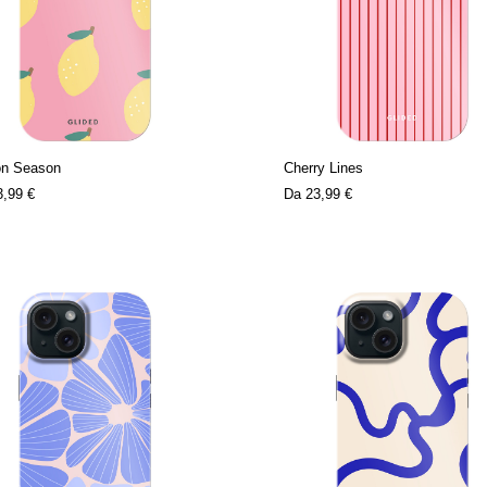
n Season
Cherry Lines
3,99 €
Da
23,99 €