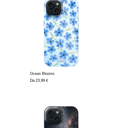
Ocean Blooms
Da
23,99 €