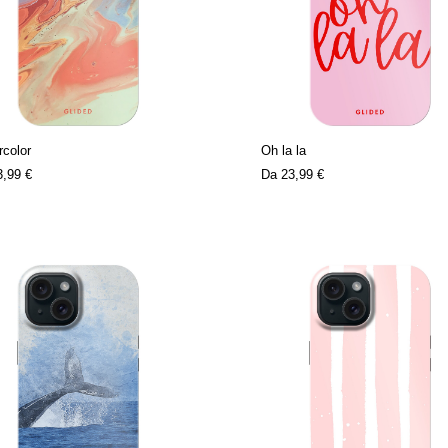
color
Oh la la
3,99 €
Da
23,99 €