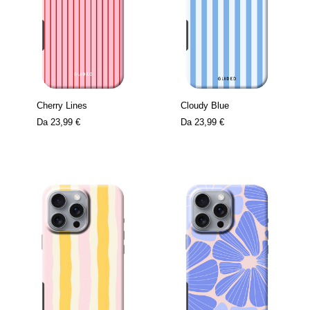
Cherry Lines
Cloudy Blue
Da
23,99 €
Da
23,99 €