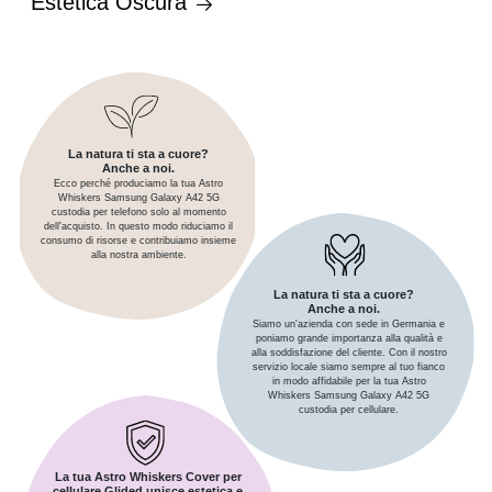
Estetica Oscura
La natura ti sta a cuore?
Anche a noi.
Ecco perché produciamo la tua Astro
Whiskers Samsung Galaxy A42 5G
custodia per telefono solo al momento
dell'acquisto. In questo modo riduciamo il
consumo di risorse e contribuiamo insieme
alla nostra ambiente.
La natura ti sta a cuore?
Anche a noi.
Siamo un'azienda con sede in Germania e
poniamo grande importanza alla qualità e
alla soddisfazione del cliente. Con il nostro
servizio locale siamo sempre al tuo fianco
in modo affidabile per la tua Astro
Whiskers Samsung Galaxy A42 5G
custodia per cellulare.
La tua Astro Whiskers Cover per
cellulare Glided unisce estetica e