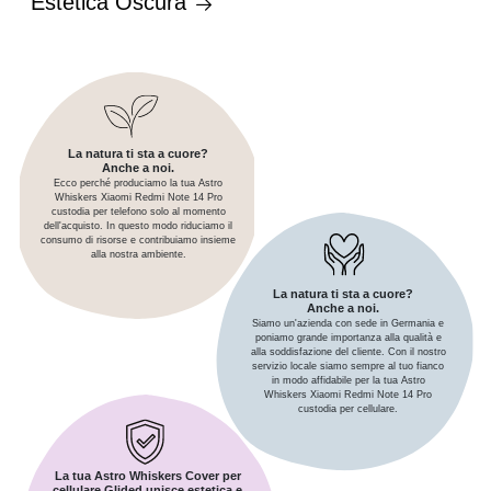
Estetica Oscura
La natura ti sta a cuore?
Anche a noi.
Ecco perché produciamo la tua Astro
Whiskers Xiaomi Redmi Note 14 Pro
custodia per telefono solo al momento
dell'acquisto. In questo modo riduciamo il
consumo di risorse e contribuiamo insieme
alla nostra ambiente.
La natura ti sta a cuore?
Anche a noi.
Siamo un'azienda con sede in Germania e
poniamo grande importanza alla qualità e
alla soddisfazione del cliente. Con il nostro
servizio locale siamo sempre al tuo fianco
in modo affidabile per la tua Astro
Whiskers Xiaomi Redmi Note 14 Pro
custodia per cellulare.
La tua Astro Whiskers Cover per
cellulare Glided unisce estetica e