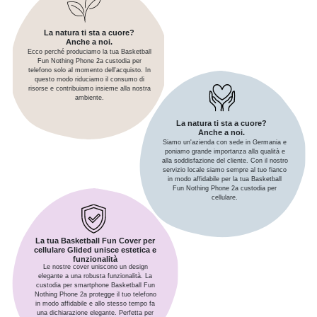
La natura ti sta a cuore?
Anche a noi.
Ecco perché produciamo la tua Basketball
Fun Nothing Phone 2a custodia per
telefono solo al momento dell'acquisto. In
questo modo riduciamo il consumo di
risorse e contribuiamo insieme alla nostra
ambiente.
La natura ti sta a cuore?
Anche a noi.
Siamo un'azienda con sede in Germania e
poniamo grande importanza alla qualità e
alla soddisfazione del cliente. Con il nostro
servizio locale siamo sempre al tuo fianco
in modo affidabile per la tua Basketball
Fun Nothing Phone 2a custodia per
cellulare.
La tua Basketball Fun Cover per
cellulare Glided unisce estetica e
funzionalità
Le nostre cover uniscono un design
elegante a una robusta funzionalità. La
custodia per smartphone Basketball Fun
Nothing Phone 2a protegge il tuo telefono
in modo affidabile e allo stesso tempo fa
una dichiarazione elegante. Perfetta per