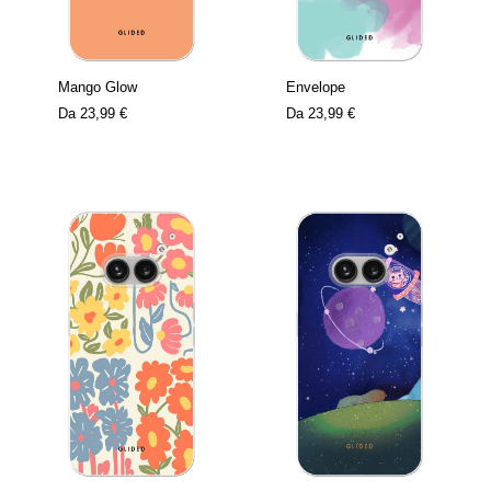
Mango Glow
Envelope
Da
23,99 €
Da
23,99 €