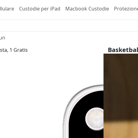
llulare
Custodie per iPad
Macbook Custodie
Protezion
Fun
Basketbal
sta, 1 Gratis
Oppo Find X
23,99 €
inkl. 
Scegli il tuo 
Tipo di invol