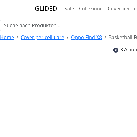
GLIDED
Sale
Collezione
Cover per ce
Home
Cover per cellulare
Oppo Find X8
Basketball 
3 Acqui