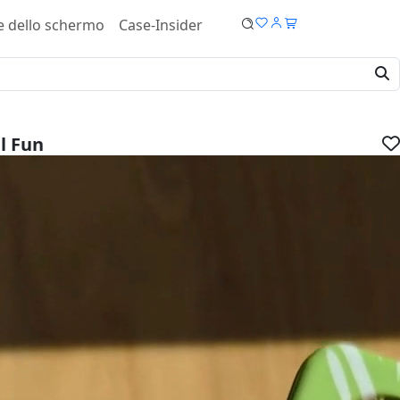
e dello schermo
Case-Insider
l Fun
8 Cover - Soft case
IVA.
dispositivo:
ucro: