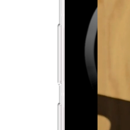
Soft Case
23,99 €
´
Aggiungi al