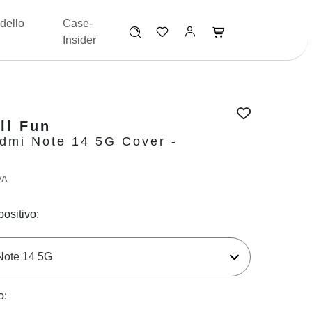
dello
Case-
Insider
ll Fun
dmi Note 14 5G Cover -
VA.
positivo:
o: