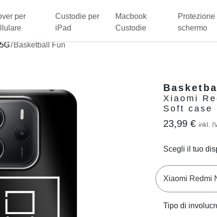
ver per
Custodie per
Macbook
Protezione 
llulare
iPad
Custodie
schermo
 5G
Basketball Fun
Basketba
Xiaomi Re
Soft case
23,99 €
inkl. I
Scegli il tuo dis
Tipo di involucr