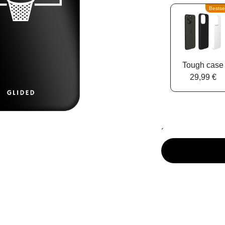
Bestsel
Tough case
29,99 €
´