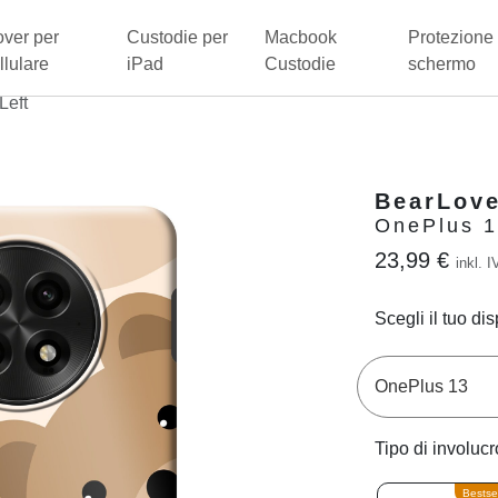
ver per
Custodie per
Macbook
Protezione 
llulare
iPad
Custodie
schermo
Left
BearLove
OnePlus 1
23,99 €
inkl. I
Scegli il tuo dis
Tipo di involucr
Bestsel