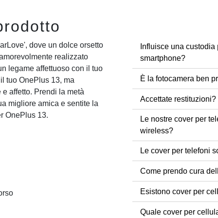
prodotto
earLove', dove un dolce orsetto
Influisce una custodia 
n amorevolmente realizzato
smartphone?
un legame affettuoso con il tuo
È la fotocamera ben pr
il tuo OnePlus 13, ma
 affetto. Prendi la metà
Accettate restituzioni?
tua migliore amica e sentite la
er OnePlus 13.
Le nostre cover per tel
wireless?
Le cover per telefoni s
Come prendo cura dell
Esistono cover per cel
orso
Quale cover per cellul