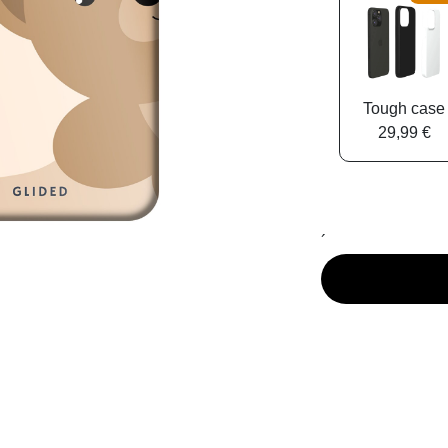
Tough case
29,99 €
´