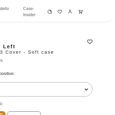
dello
Case-
Insider
 Left
3 Cover - Soft case
VA.
positivo:
o:
ler