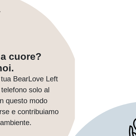
a a cuore?
oi.
tua BearLove Left
telefono solo al
In questo modo
orse e contribuiamo
 ambiente.