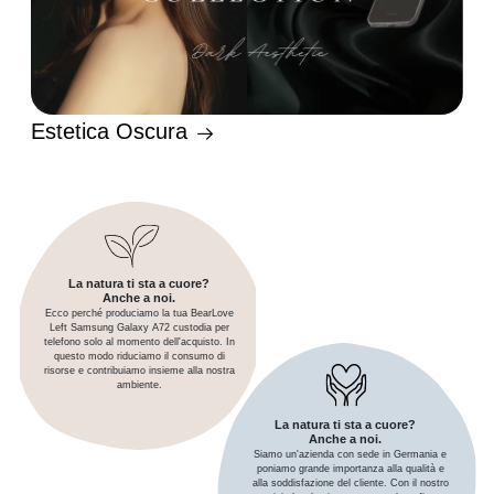
Estetica Oscura
La natura ti sta a cuore?
Anche a noi.
Ecco perché produciamo la tua BearLove
Left Samsung Galaxy A72 custodia per
telefono solo al momento dell'acquisto. In
questo modo riduciamo il consumo di
risorse e contribuiamo insieme alla nostra
ambiente.
La natura ti sta a cuore?
Anche a noi.
Siamo un'azienda con sede in Germania e
poniamo grande importanza alla qualità e
alla soddisfazione del cliente. Con il nostro