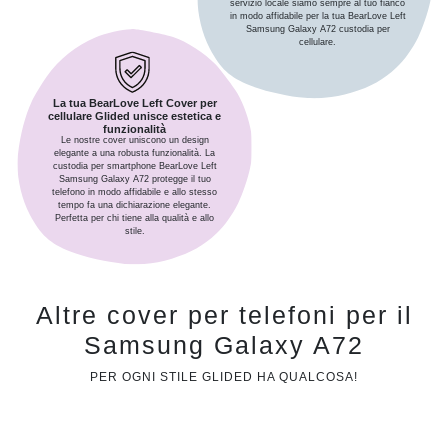
servizio locale siamo sempre al tuo fianco
in modo affidabile per la tua BearLove Left
Samsung Galaxy A72 custodia per
cellulare.
La tua BearLove Left Cover per
cellulare Glided unisce estetica e
funzionalità
Le nostre cover uniscono un design
elegante a una robusta funzionalità. La
custodia per smartphone BearLove Left
Samsung Galaxy A72 protegge il tuo
telefono in modo affidabile e allo stesso
tempo fa una dichiarazione elegante.
Perfetta per chi tiene alla qualità e allo
stile.
Altre cover per telefoni per il
Samsung Galaxy A72
PER OGNI STILE GLIDED HA QUALCOSA!