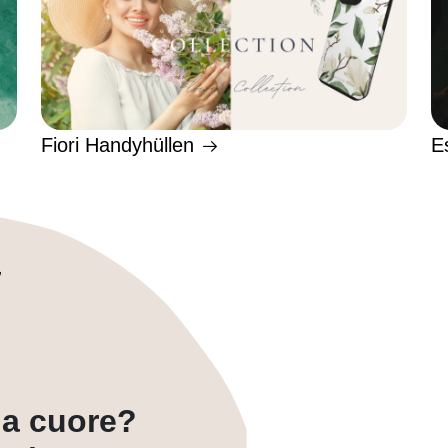
Fiori Handyhüllen
E
a a cuore?