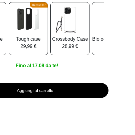
Bestseller
se
Tough case
Crossbody Case
Biologisch Abbauba
29,99 €
28,99 €
25,99 €
Fino al 17.08 da te!
Aggiungi al carrello