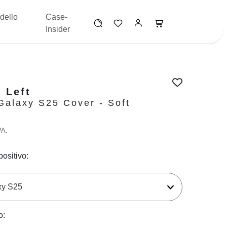
dello
Case-
Insider
 Left
alaxy S25 Cover - Soft
VA.
positivo:
o: