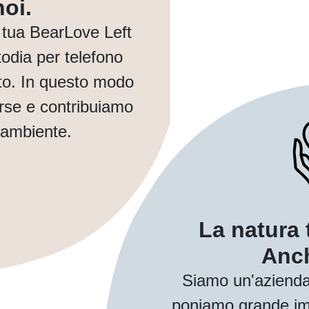
oi.
tua BearLove Left
dia per telefono
to. In questo modo
orse e contribuiamo
 ambiente.
La natura 
Anch
Siamo un'azienda
poniamo grande imp