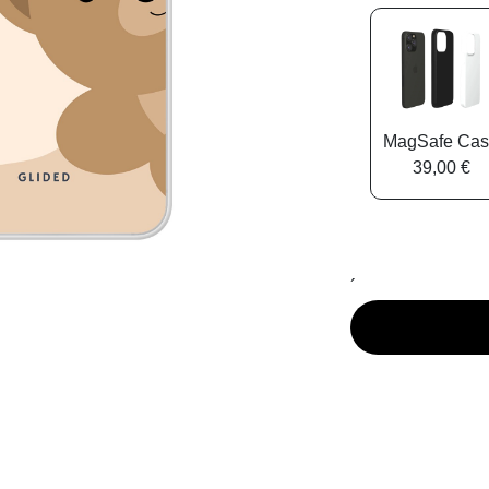
MagSafe Ca
39,00 €
´