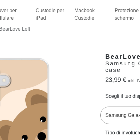
ver per
Custodie per
Macbook
Protezione 
llulare
iPad
Custodie
schermo
BearLove Left
BearLove
Samsung G
case
23,99 €
inkl. I
Scegli il tuo dis
Tipo di involucr