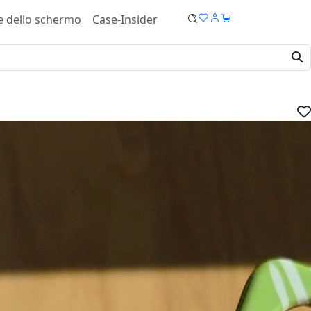
e dello schermo
Case-Insider
Pro Cover - Soft case
IVA.
dispositivo:
ucro: