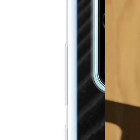
Soft Case
23,99 €
´
Aggiungi al