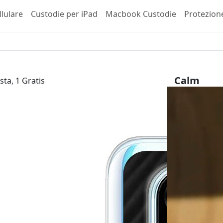
llulare
Custodie per iPad
Macbook Custodie
Protezion
Calm
sta, 1 Gratis
Huawei P30 
23,99 €
inkl. 
Scegli il tuo 
Tipo di invol