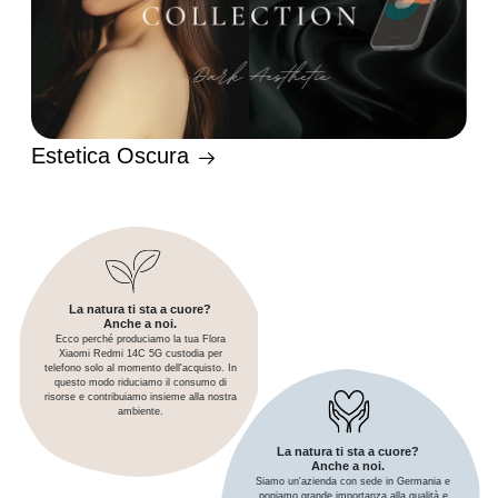
Estetica Oscura
La natura ti sta a cuore?
Anche a noi.
Ecco perché produciamo la tua Flora
Xiaomi Redmi 14C 5G custodia per
telefono solo al momento dell'acquisto. In
questo modo riduciamo il consumo di
risorse e contribuiamo insieme alla nostra
ambiente.
La natura ti sta a cuore?
Anche a noi.
Siamo un'azienda con sede in Germania e
poniamo grande importanza alla qualità e