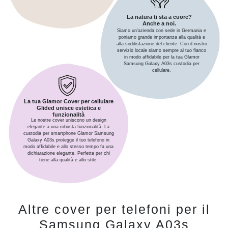
La natura ti sta a cuore?
Anche a noi.
Siamo un'azienda con sede in Germania e
poniamo grande importanza alla qualità e
alla soddisfazione del cliente. Con il nostro
servizio locale siamo sempre al tuo fianco
in modo affidabile per la tua Glamor
Samsung Galaxy A03s custodia per
cellulare.
La tua Glamor Cover per cellulare
Glided unisce estetica e
funzionalità
Le nostre cover uniscono un design
elegante a una robusta funzionalità. La
custodia per smartphone Glamor Samsung
Galaxy A03s protegge il tuo telefono in
modo affidabile e allo stesso tempo fa una
dichiarazione elegante. Perfetta per chi
tiene alla qualità e allo stile.
Altre cover per telefoni per il
Samsung Galaxy A03s