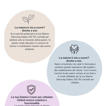
La natura ti sta a cuore?
Anche a noi.
Ecco perché produciamo la tua Glamor
Samsung Galaxy A52 5G custodia per
telefono solo al momento dell'acquisto. In
questo modo riduciamo il consumo di
risorse e contribuiamo insieme alla nostra
ambiente.
La natura ti sta a cuore?
Anche a noi.
Siamo un'azienda con sede in Germania e
poniamo grande importanza alla qualità e
alla soddisfazione del cliente. Con il nostro
servizio locale siamo sempre al tuo fianco
in modo affidabile per la tua Glamor
Samsung Galaxy A52 5G custodia per
cellulare.
La tua Glamor Cover per cellulare
Glided unisce estetica e
funzionalità
Le nostre cover uniscono un design