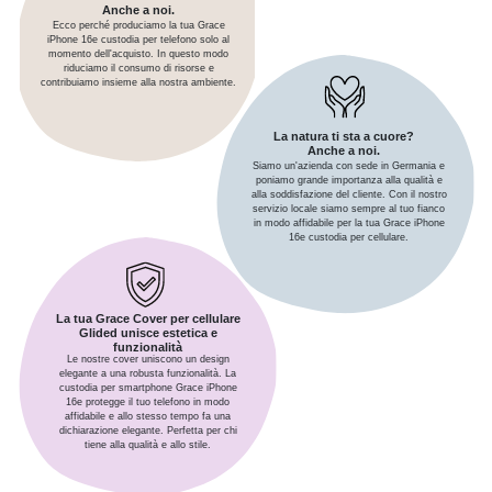
Anche a noi.
Ecco perché produciamo la tua Grace
iPhone 16e custodia per telefono solo al
momento dell'acquisto. In questo modo
riduciamo il consumo di risorse e
contribuiamo insieme alla nostra ambiente.
La natura ti sta a cuore?
Anche a noi.
Siamo un'azienda con sede in Germania e
poniamo grande importanza alla qualità e
alla soddisfazione del cliente. Con il nostro
servizio locale siamo sempre al tuo fianco
in modo affidabile per la tua Grace iPhone
16e custodia per cellulare.
La tua Grace Cover per cellulare
Glided unisce estetica e
funzionalità
Le nostre cover uniscono un design
elegante a una robusta funzionalità. La
custodia per smartphone Grace iPhone
16e protegge il tuo telefono in modo
affidabile e allo stesso tempo fa una
dichiarazione elegante. Perfetta per chi
tiene alla qualità e allo stile.