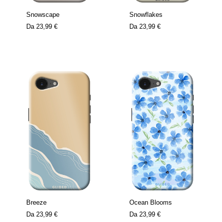
Snowscape
Snowflakes
Da
23,99 €
Da
23,99 €
Breeze
Ocean Blooms
Da
23,99 €
Da
23,99 €