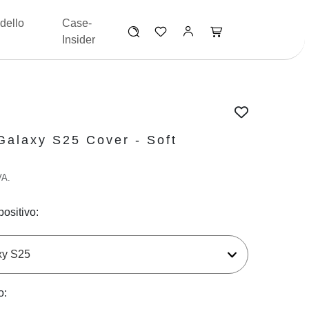
dello
Case-
Insider
alaxy S25 Cover - Soft
VA.
positivo:
o: