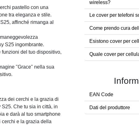
wireless?
erchi pastello con una
one tra eleganza e stile.
Le cover per telefoni s
 S25, affinché rimanga al
Come prendo cura dell
a maneggevolezza
Esistono cover per cel
axy S25 ingombrante.
 funzioni del tuo dispositivo,
Quale cover per cellul
magine "Grace" nella sua
itivo.
Inform
EAN Code
za dei cerchi e la grazia di
25. Che tu sia in città, in
Dati del produttore
gioia e darà al tuo smartphone
cerchi e la grazia della