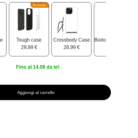
Bestseller
se
Tough case
Crossbody Case
Biologisch Abbauba
29,99 €
28,99 €
25,99 €
Fino al 14.08 da te!
Aggiungi al carrello