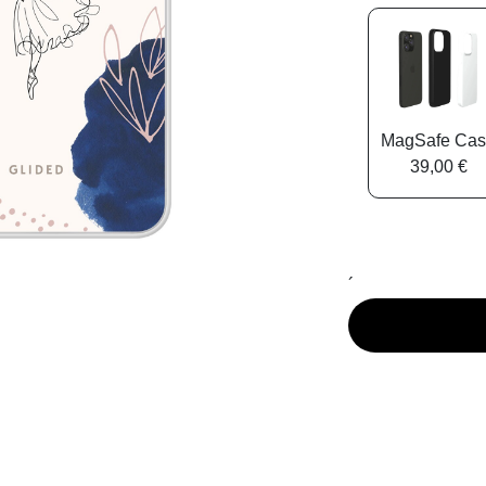
MagSafe Ca
39,00 €
´