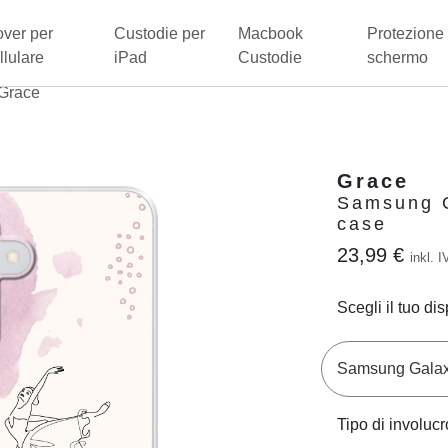
ver per
Custodie per
Macbook
Protezione 
llulare
iPad
Custodie
schermo
Grace
Grace
Samsung G
case
23,99 €
inkl. I
Scegli il tuo dis
Tipo di involucr