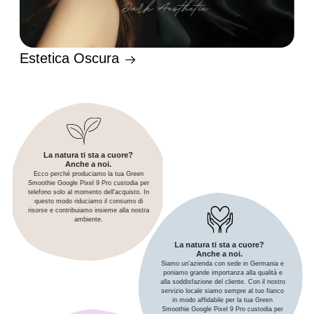
Estetica Oscura
La natura ti sta a cuore?
Anche a noi.
Ecco perché produciamo la tua Green
Smoothie Google Pixel 9 Pro custodia per
telefono solo al momento dell'acquisto. In
questo modo riduciamo il consumo di
risorse e contribuiamo insieme alla nostra
ambiente.
La natura ti sta a cuore?
Anche a noi.
Siamo un'azienda con sede in Germania e
poniamo grande importanza alla qualità e
alla soddisfazione del cliente. Con il nostro
servizio locale siamo sempre al tuo fianco
in modo affidabile per la tua Green
Smoothie Google Pixel 9 Pro custodia per