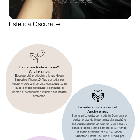
Estetica Oscura
La natura ti sta a cuore?
Anche a noi.
Ecco perché produciamo la tua Green
Smoothie iPhone 15 Plus custodia per
telefono solo al momento dell'acquisto. In
questo modo riduciamo il consumo di
risorse e contribuiamo insieme alla nostra
ambiente.
La natura ti sta a cuore?
Anche a noi.
Siamo un'azienda con sede in Germania e
poniamo grande importanza alla qualità e
alla soddisfazione del cliente. Con il nostro
servizio locale siamo sempre al tuo fianco
in modo affidabile per la tua Green
Smoothie iPhone 15 Plus custodia per
cellulare.