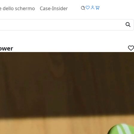
e dello schermo
Case-Insider
lower
Pro Cover - Soft case
IVA.
dispositivo:
ucro: