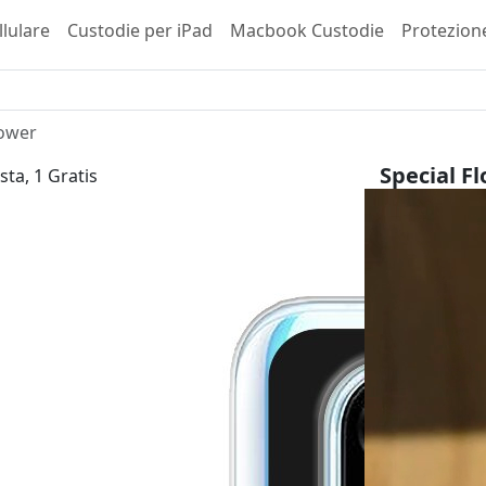
llulare
Custodie per iPad
Macbook Custodie
Protezion
lower
Special F
sta, 1 Gratis
Huawei P30 
23,99 €
inkl. 
Scegli il tuo 
Tipo di invol