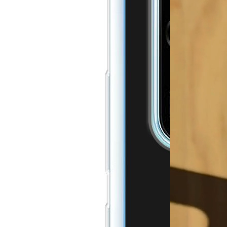
Soft Case
23,99 €
´
Aggiungi al