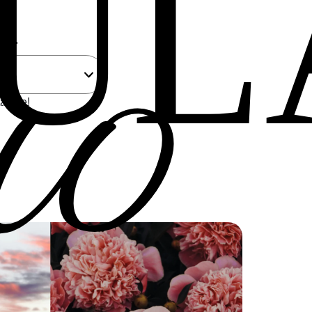
uo
UL
...
a a te!