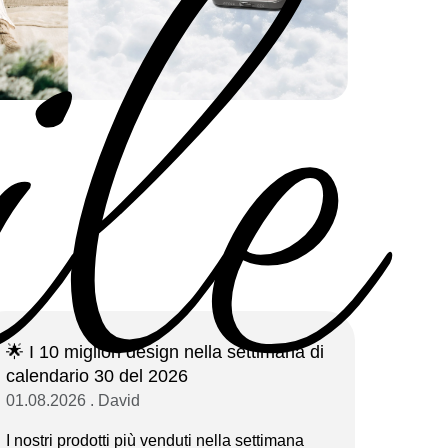
ile
🌟 I 10 migliori design nella settimana di
calendario 30 del 2026
01.08.2026 . David
I nostri prodotti più venduti nella settimana