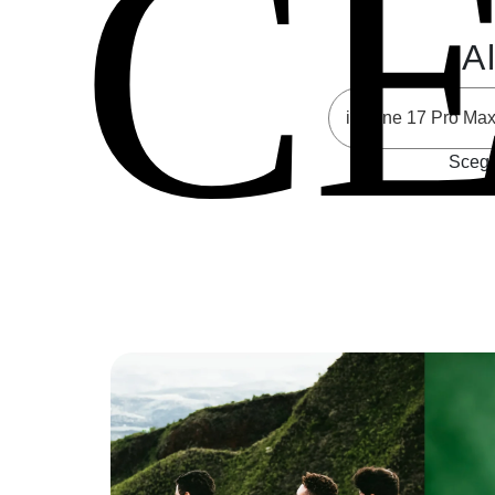
C
Al
Scegli