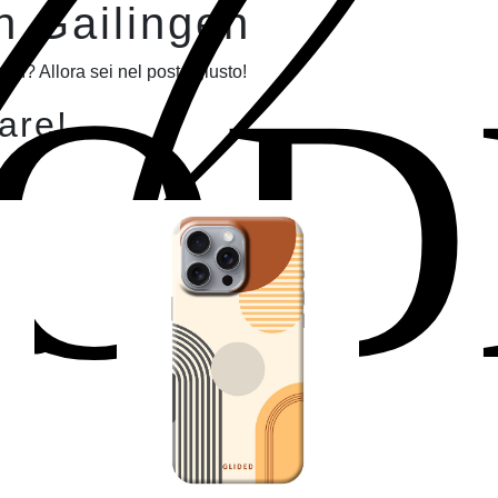
Il
in Gailingen
OD
en? Allora sei nel posto giusto!
lare!