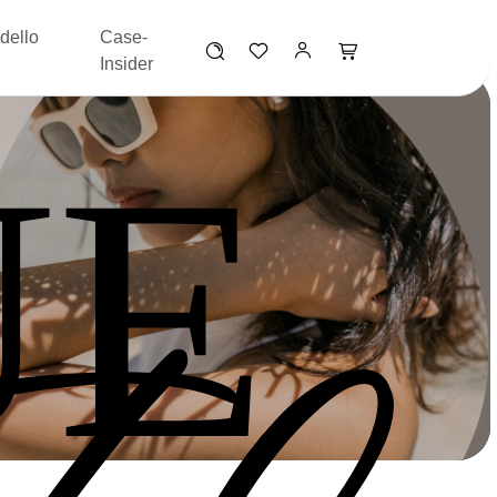
dello
Case-
Insider
UE