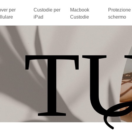
ver per
Custodie per
Macbook
Protezione 
llulare
iPad
Custodie
schermo
 T