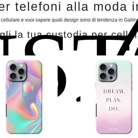
r telefoni alla moda 
UST
cellulare e vuoi sapere quali design sono di tendenza in Gailing
li la tua custodia per cellu