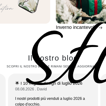
st
Inverno incantevole
Il nostro blog
SCOPRI IL NOSTRO BLOG E RIMANI SEMPRE AGGIORNATO!
🌟 I 10 migliori design di luglio 2026
08.08.2026 . David
I nostri prodotti più venduti a luglio 2026 a
colpo d'occhio.