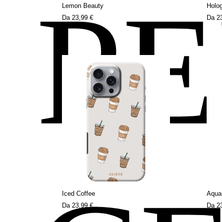
P
Lemon Beauty
Holog
Da
23,99 €
Da
2
Iced Coffee
Aquar
Da
23,99 €
Da
2