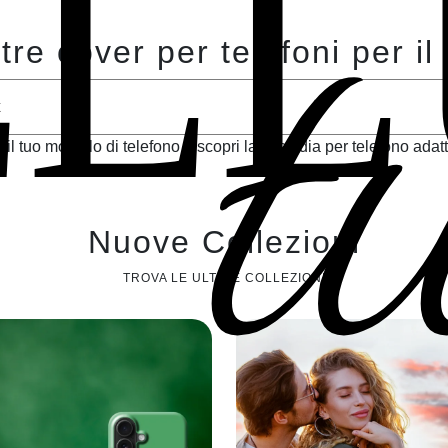
t
ELL
tre cover per telefoni per il 
 il tuo modello di telefono e scopri la custodia per telefono adatt
Nuove Collezioni
TROVA LE ULTIME COLLEZIONI