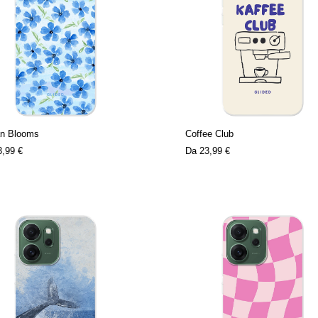
n Blooms
Coffee Club
3,99 €
Da
23,99 €