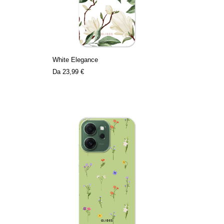
White Elegance
Da
23,99 €