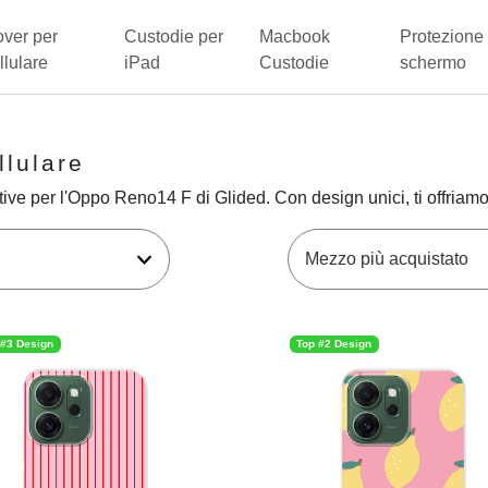
ver per
Custodie per
Macbook
Protezione 
llulare
iPad
Custodie
schermo
lulare
ive per l'Oppo Reno14 F di Glided. Con design unici, ti offriamo 
 #3 Design
Top #2 Design