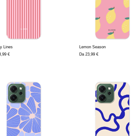
y Lines
Lemon Season
3,99 €
Da
23,99 €