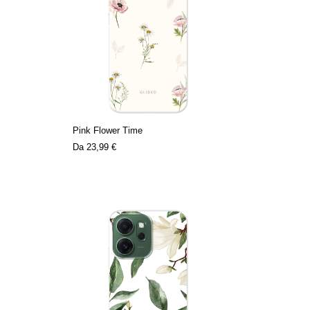
Pink Flower Time
Da
23,99 €