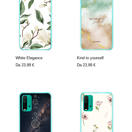
White Elegance
Kind to yourself
Da
23,99 €
Da
23,99 €