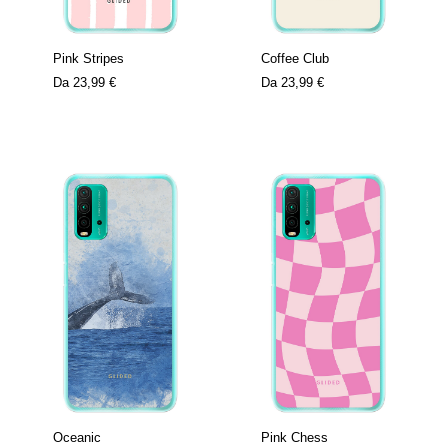
Pink Stripes
Coffee Club
Da
23,99 €
Da
23,99 €
Oceanic
Pink Chess