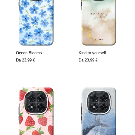
Ocean Blooms
Kind to yourself
Da
23,99 €
Da
23,99 €