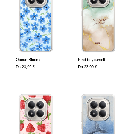
Ocean Blooms
Kind to yourself
Da
23,99 €
Da
23,99 €