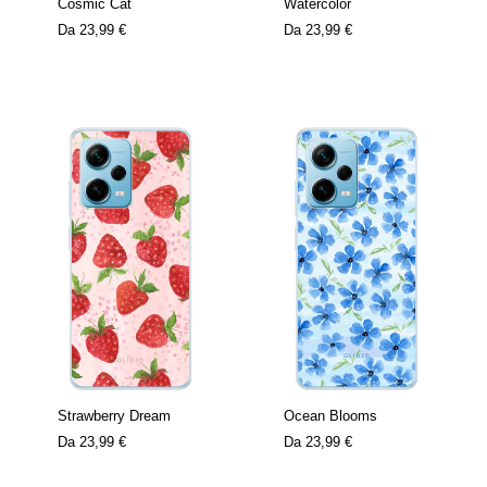
Cosmic Cat
Watercolor
Da
23,99 €
Da
23,99 €
Strawberry Dream
Ocean Blooms
Da
23,99 €
Da
23,99 €