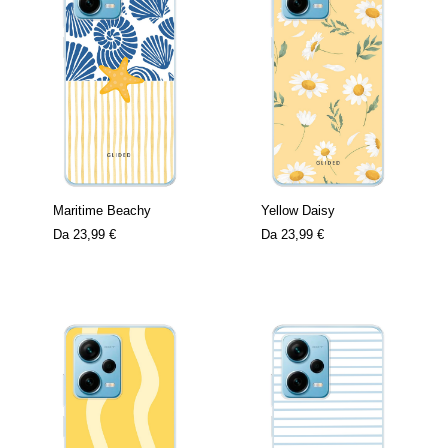
Maritime Beachy
Yellow Daisy
Da
23,99 €
Da
23,99 €