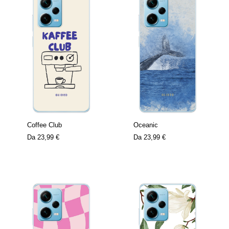
Coffee Club
Oceanic
Da
23,99 €
Da
23,99 €