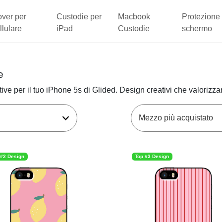
ver per
Custodie per
Macbook
Protezione 
llulare
iPad
Custodie
schermo
e
ive per il tuo iPhone 5s di Glided. Design creativi che valorizz
 #2 Design
Top #3 Design