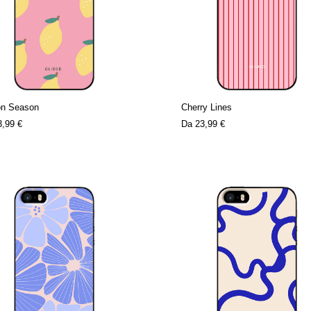
n Season
Cherry Lines
3,99 €
Da
23,99 €