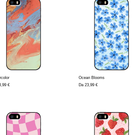
color
Ocean Blooms
3,99 €
Da
23,99 €