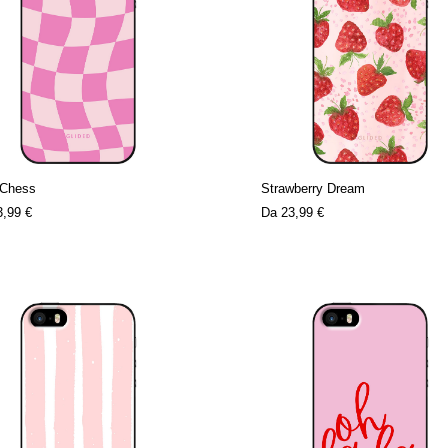
 Chess
Strawberry Dream
3,99 €
Da
23,99 €