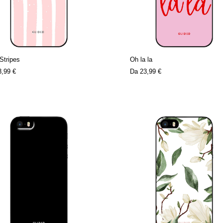
Stripes
Oh la la
3,99 €
Da
23,99 €