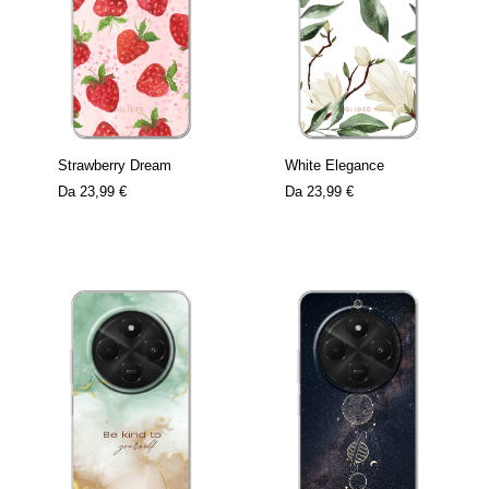
Strawberry Dream
White Elegance
Da
23,99 €
Da
23,99 €