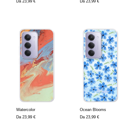
Da
23,99 €
Da
23,99 €
Watercolor
Ocean Blooms
Da
23,99 €
Da
23,99 €