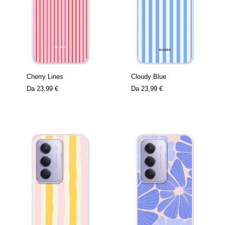
Cherry Lines
Cloudy Blue
Da
23,99 €
Da
23,99 €