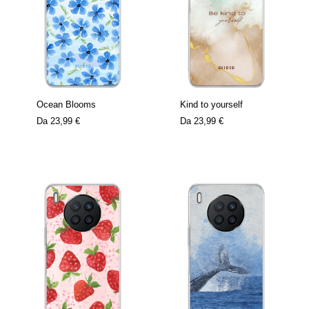
Ocean Blooms
Kind to yourself
Da
23,99 €
Da
23,99 €