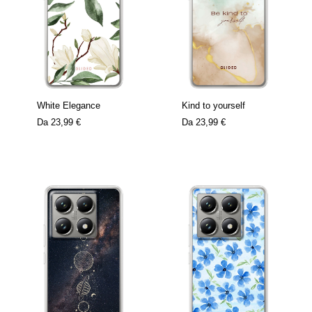
White Elegance
Kind to yourself
Da
23,99 €
Da
23,99 €