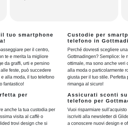
 il tuo smartphone
Custodie per smartph
a!
telefono in Gottmad
passeggiare per il centro,
Perché dovresti scegliere una 
n te e merita la migliore
Gottmadingen? Semplice: le n
 da graffi, urti e persino
ottimale, ma sono anche veri 
o alle feste, può succedere
alla moda o particolarmente ro
 alla moda, il tuo telefono
giusta per il tuo stile. Perfett
 fantastico!
rimanga al sicuro!
rfetta per
Assicurati sconti su
telefono per Gottma
e anche la tua custodia per
Vuoi risparmiare sull'acquisto 
ssima visita al caffè o
iscriviti alla newsletter di Gli
Glided trovi design che si
a conoscere nuovi design e of