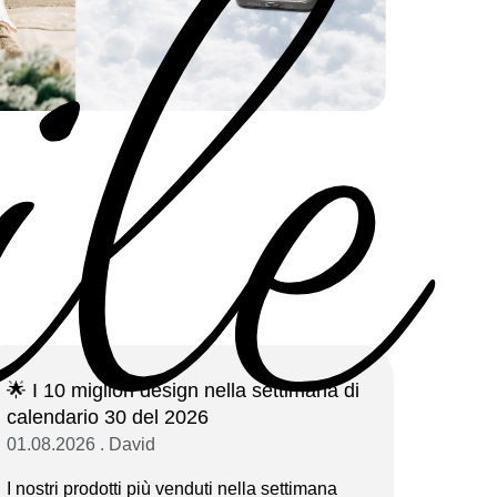
ile
🌟 I 10 migliori design nella settimana di
calendario 30 del 2026
01.08.2026 . David
I nostri prodotti più venduti nella settimana