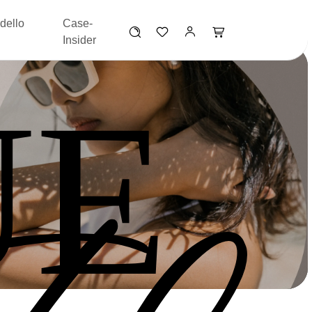
dello
Case-
Insider
UE