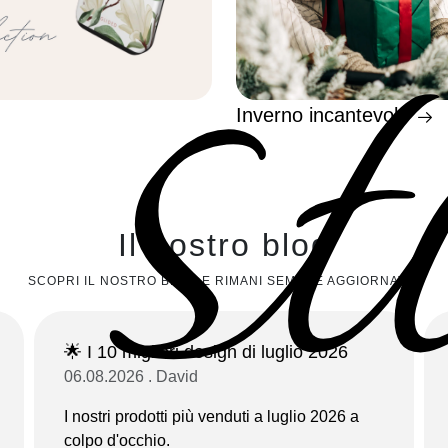
st
Inverno incantevole
Il nostro blog
SCOPRI IL NOSTRO BLOG E RIMANI SEMPRE AGGIORNATO!
🌟 I 10 migliori design di luglio 2026
06.08.2026 . David
I nostri prodotti più venduti a luglio 2026 a
colpo d'occhio.