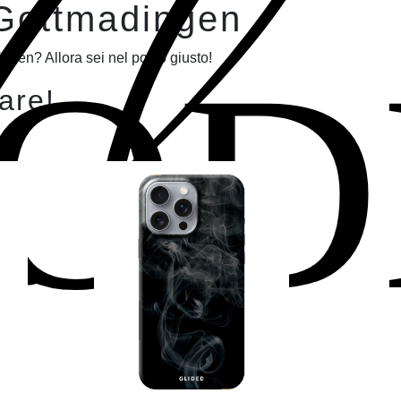
Il
 Gottmadingen
OD
ngen? Allora sei nel posto giusto!
lare!