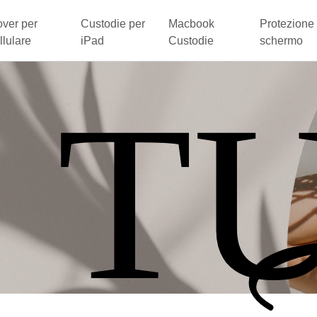
ver per
Custodie per
Macbook
Protezione 
llulare
iPad
Custodie
schermo
 T