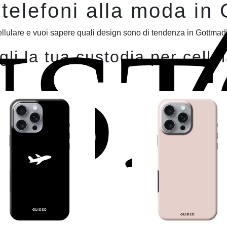
 telefoni alla moda in
UST
llulare e vuoi sapere quali design sono di tendenza in Gottmadi
li la tua custodia per cellu