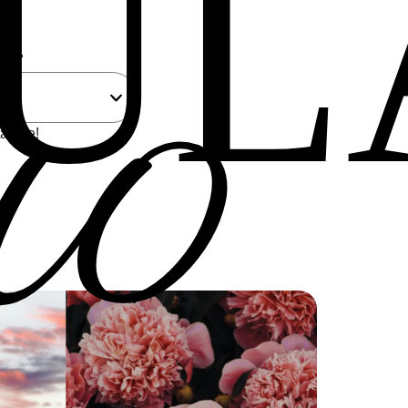
uo
UL
...
a a te!