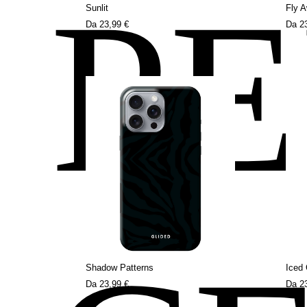
P
Sunlit
Fly 
Da
23,99 €
Da
2
Shadow Patterns
Iced 
Da
23,99 €
Da
2