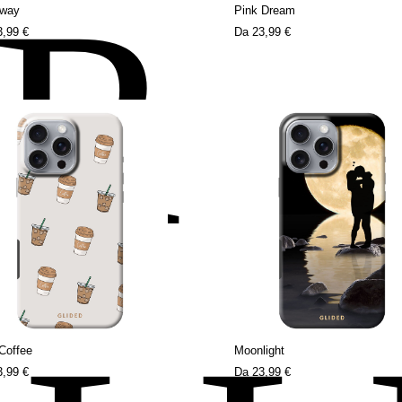
ER
Away
Pink Dream
3,99 €
Da
23,99 €
Coffee
Moonlight
3,99 €
Da
23,99 €