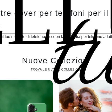
t
ELL
tre cover per telefoni per il 
 il tuo modello di telefono e scopri la custodia per telefono adatt
Nuove Collezioni
TROVA LE ULTIME COLLEZIONI