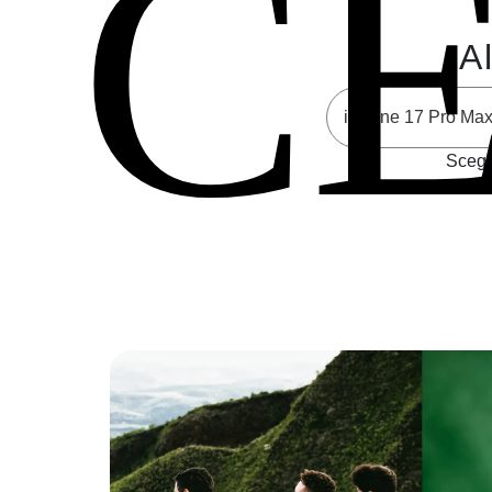
C
Al
Scegli