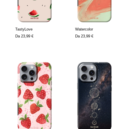
TastyLove
Watercolor
Da
23,99 €
Da
23,99 €