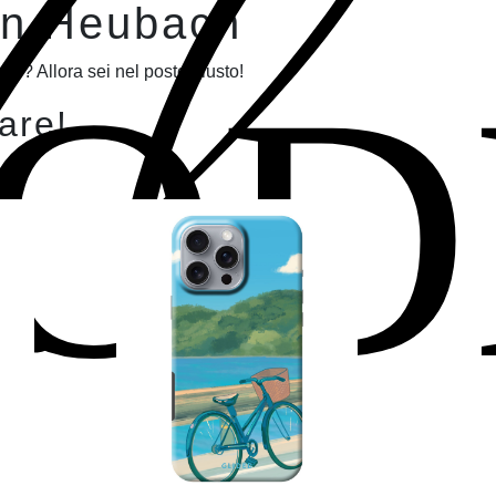
Il
 in Heubach
OD
h? Allora sei nel posto giusto!
lare!