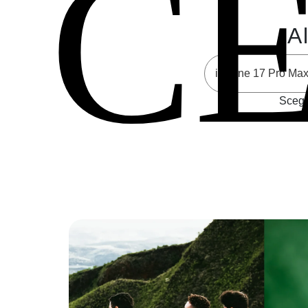
C
Al
Scegli