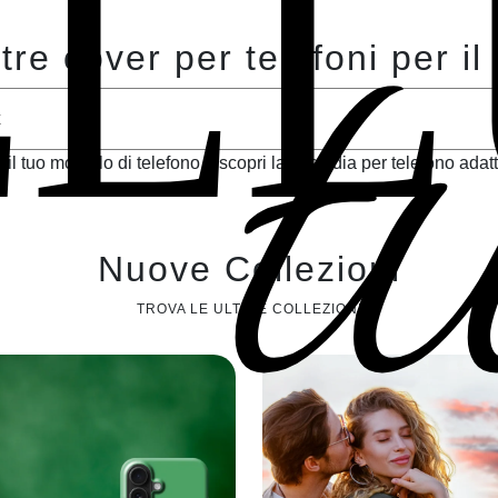
t
ELL
tre cover per telefoni per il 
 il tuo modello di telefono e scopri la custodia per telefono adatt
Nuove Collezioni
TROVA LE ULTIME COLLEZIONI