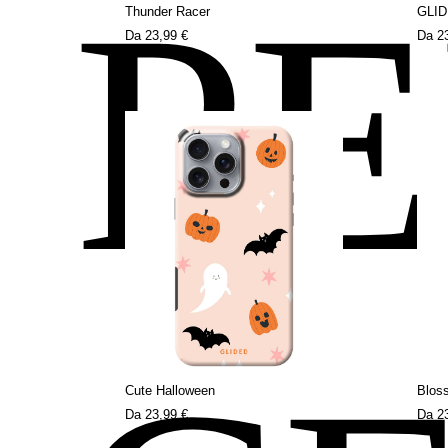
P
Thunder Racer
GLI
Da
23,99 €
Da
2
Cute Halloween
Blos
Da
23,99 €
Da
2