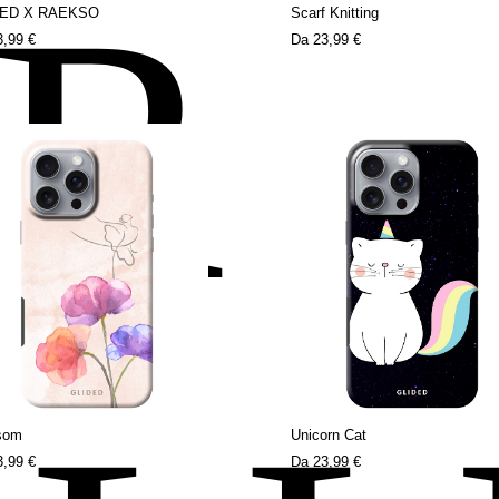
ER
DED X RAEKSO
Scarf Knitting
3,99 €
Da
23,99 €
som
Unicorn Cat
3,99 €
Da
23,99 €