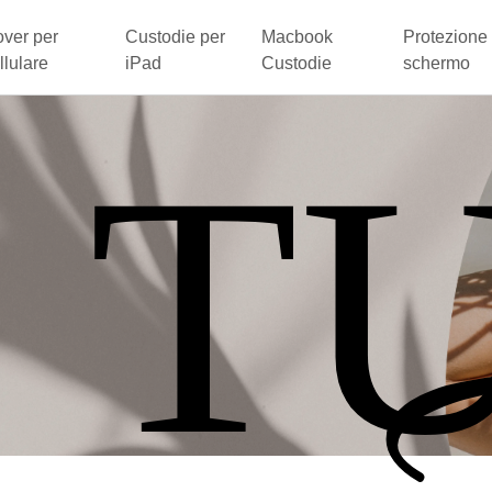
ver per
Custodie per
Macbook
Protezione 
llulare
iPad
Custodie
schermo
 T