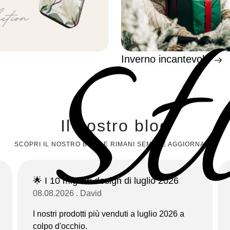
st
Inverno incantevole
Il nostro blog
SCOPRI IL NOSTRO BLOG E RIMANI SEMPRE AGGIORNATO!
🌟 I 10 migliori design di luglio 2026
08.08.2026 . David
I nostri prodotti più venduti a luglio 2026 a
colpo d'occhio.