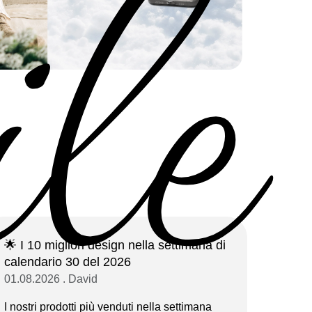
ile
🌟 I 10 migliori design nella settimana di
calendario 30 del 2026
01.08.2026 . David
I nostri prodotti più venduti nella settimana