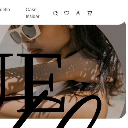
dello
Case-
Insider
UE