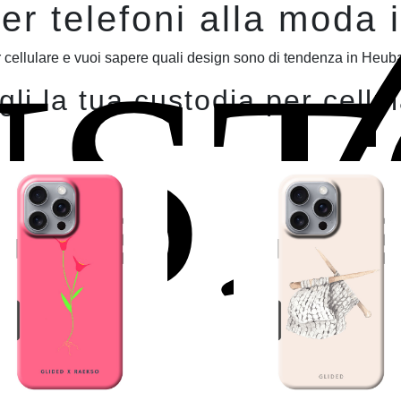
er telefoni alla moda
UST
 cellulare e vuoi sapere quali design sono di tendenza in Heubac
li la tua custodia per cellu