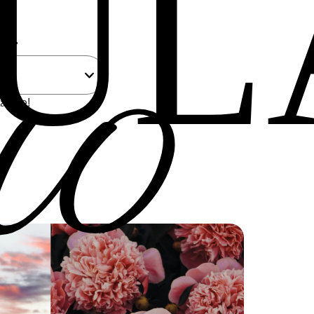
uo
UL
...
a a te!