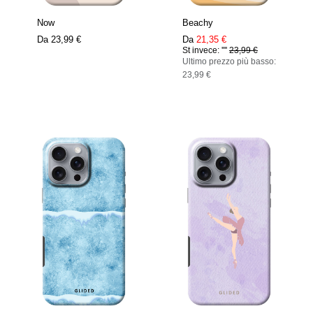
Now
Beachy
Da
23,99 €
Da
21,35 €
St invece: ''''
23,99 €
Ultimo prezzo più basso:
23,99 €