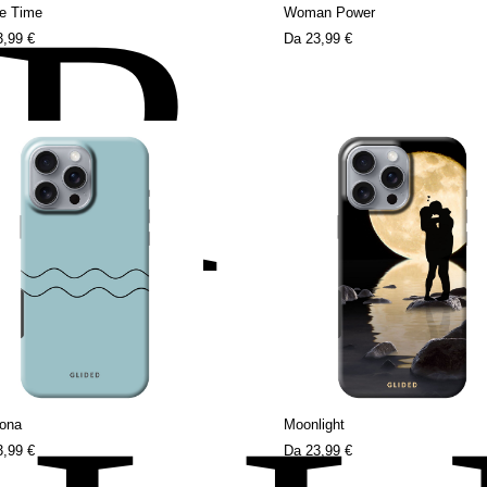
ER
e Time
Woman Power
3,99 €
Da
23,99 €
zona
Moonlight
3,99 €
Da
23,99 €