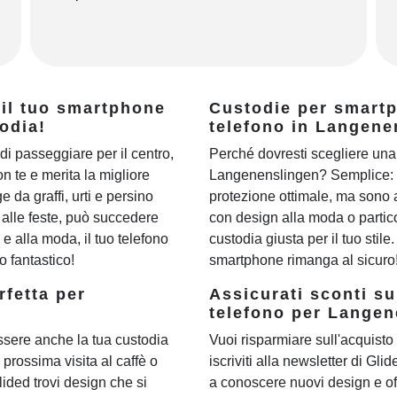
 il tuo smartphone
Custodie per smartph
odia!
telefono in Langene
di passeggiare per il centro,
Perché dovresti scegliere una 
n te e merita la migliore
Langenenslingen? Semplice: l
 da graffi, urti e persino
protezione ottimale, ma sono a
o alle feste, può succedere
con design alla moda o partico
 alla moda, il tuo telefono
custodia giusta per il tuo stile.
 fantastico!
smartphone rimanga al sicuro
rfetta per
Assicurati sconti su
telefono per Langen
ssere anche la tua custodia
Vuoi risparmiare sull'acquisto 
 prossima visita al caffè o
iscriviti alla newsletter di Gli
Glided trovi design che si
a conoscere nuovi design e of