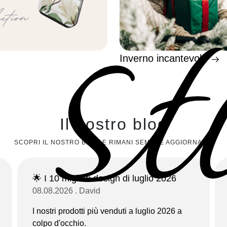
st
Inverno incantevole
Il nostro blog
SCOPRI IL NOSTRO BLOG E RIMANI SEMPRE AGGIORNATO!
🌟 I 10 migliori design di luglio 2026
08.08.2026 . David
I nostri prodotti più venduti a luglio 2026 a
colpo d'occhio.