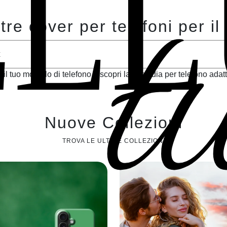
t
ELL
tre cover per telefoni per il 
 il tuo modello di telefono e scopri la custodia per telefono adatt
Nuove Collezioni
TROVA LE ULTIME COLLEZIONI