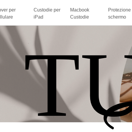
ver per
Custodie per
Macbook
Protezione 
llulare
iPad
Custodie
schermo
 T