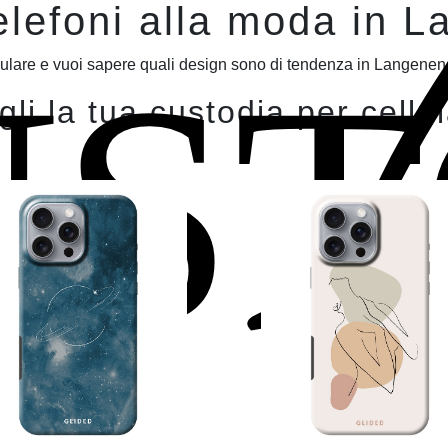
elefoni alla moda in 
UST
ulare e vuoi sapere quali design sono di tendenza in Langenens
li la tua custodia per cellu