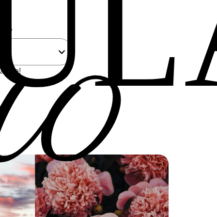
uo
UL
...
a a te!