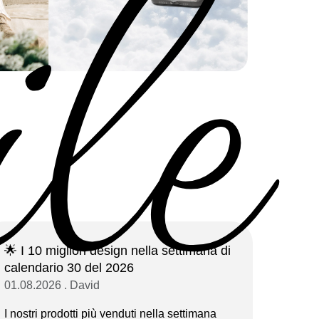
ile
🌟 I 10 migliori design nella settimana di
calendario 30 del 2026
01.08.2026 . David
I nostri prodotti più venduti nella settimana