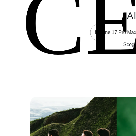
C
Al
Scegli