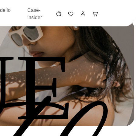
dello
Case-
Insider
UE