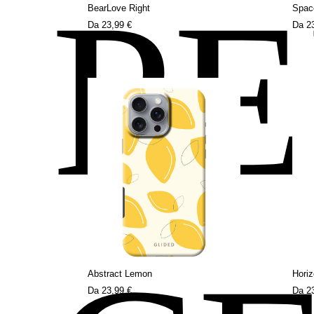
P
BearLove Right
Spac
Da
23,99 €
Da
2
Abstract Lemon
Hori
Da
23,99 €
Da
2