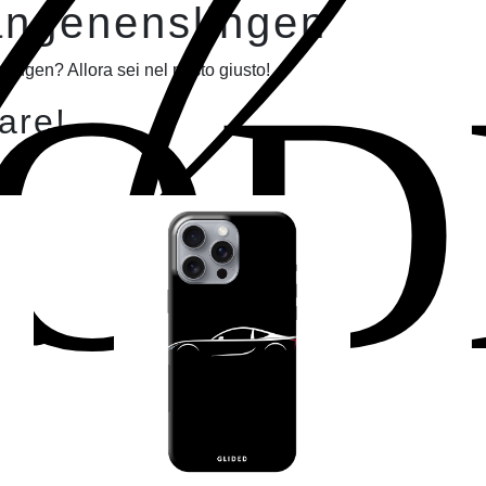
Il
Langenenslingen
OD
lingen? Allora sei nel posto giusto!
lare!