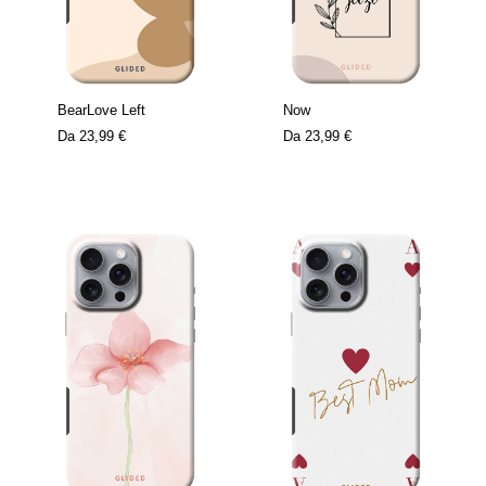
BearLove Left
Now
Da
23,99 €
Da
23,99 €