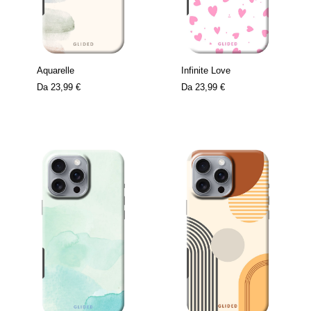
Aquarelle
Infinite Love
Da
23,99 €
Da
23,99 €