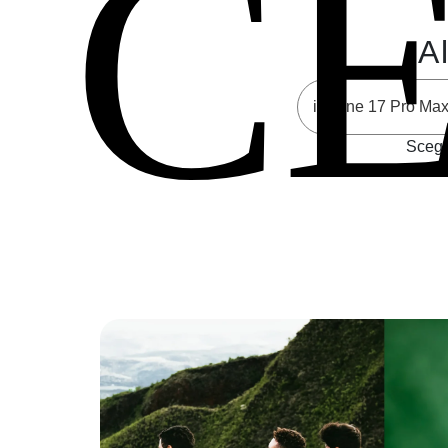
C
Al
Scegli