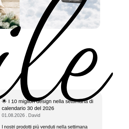
ile
🌟 I 10 migliori design nella settimana di
calendario 30 del 2026
01.08.2026 . David
I nostri prodotti più venduti nella settimana