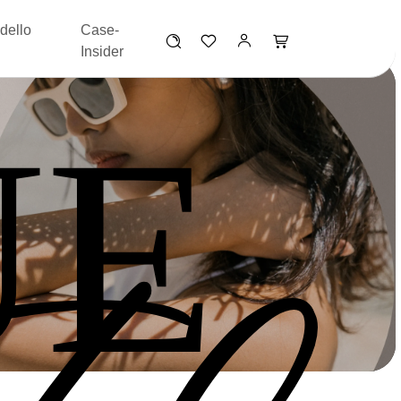
dello
Case-
Insider
UE