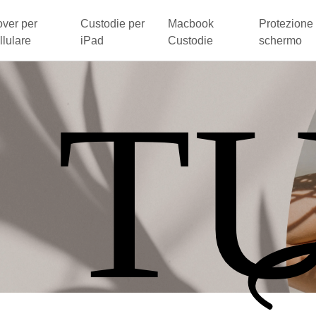
ver per
Custodie per
Macbook
Protezione 
llulare
iPad
Custodie
schermo
 T