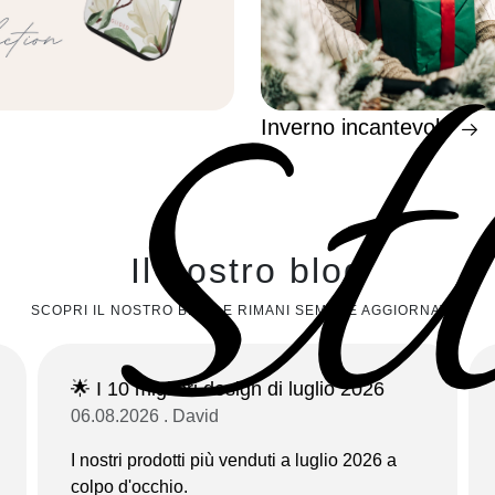
st
Inverno incantevole
Il nostro blog
SCOPRI IL NOSTRO BLOG E RIMANI SEMPRE AGGIORNATO!
🌟 I 10 migliori design di luglio 2026
06.08.2026 . David
I nostri prodotti più venduti a luglio 2026 a
colpo d'occhio.