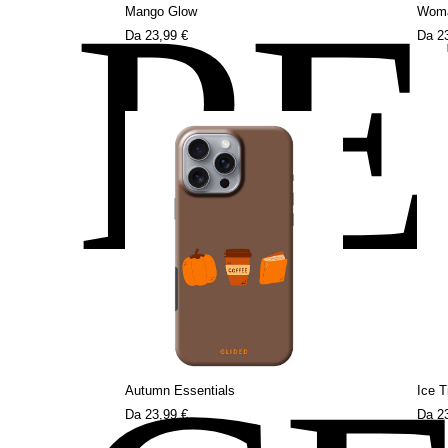
P
Mango Glow
Woma
Da
23,99 €
Da
2
Autumn Essentials
Ice 
Da
23,99 €
Da
2