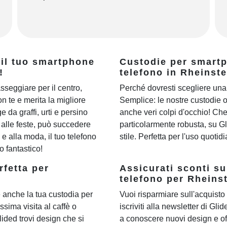
 il tuo smartphone
Custodie per smartph
!
telefono in Rheinste
asseggiare per il centro,
Perché dovresti scegliere una 
n te e merita la migliore
Semplice: le nostre custodie 
 da graffi, urti e persino
anche veri colpi d'occhio! Ch
o alle feste, può succedere
particolarmente robusta, su Gli
 alla moda, il tuo telefono
stile. Perfetta per l'uso quoti
 fantastico!
rfetta per
Assicurati sconti su
telefono per Rheinst
 anche la tua custodia per
Vuoi risparmiare sull'acquisto 
ssima visita al caffè o
iscriviti alla newsletter di Gli
Glided trovi design che si
a conoscere nuovi design e of