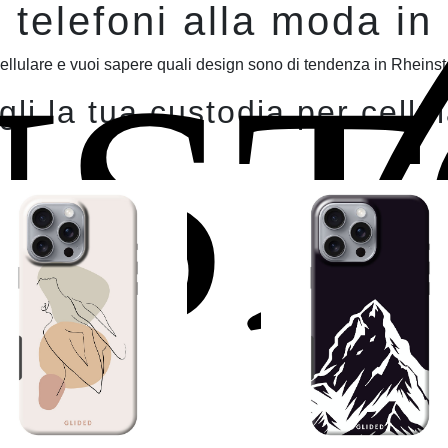
 telefoni alla moda in
UST
llulare e vuoi sapere quali design sono di tendenza in Rheinste
li la tua custodia per cellu