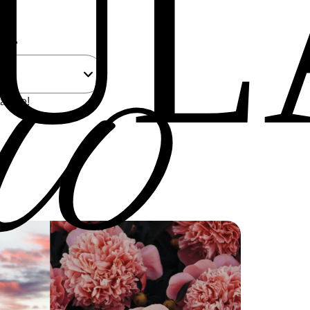
uo
UL
...
a a te!