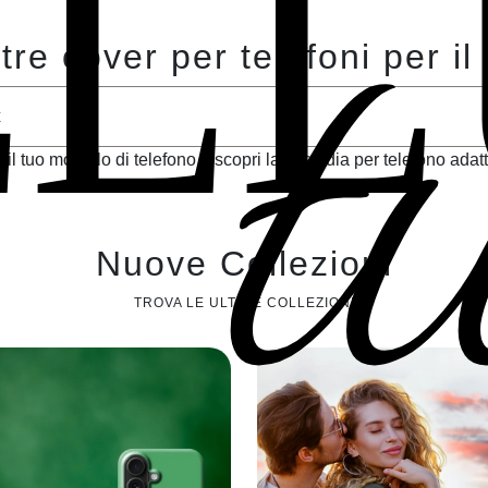
t
ELL
tre cover per telefoni per il 
 il tuo modello di telefono e scopri la custodia per telefono adatt
Nuove Collezioni
TROVA LE ULTIME COLLEZIONI