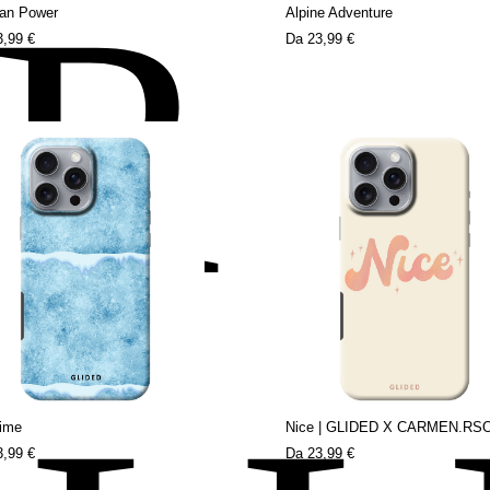
ER
n Power
Alpine Adventure
3,99 €
Da
23,99 €
Time
Nice | GLIDED X CARMEN.RS
3,99 €
Da
23,99 €