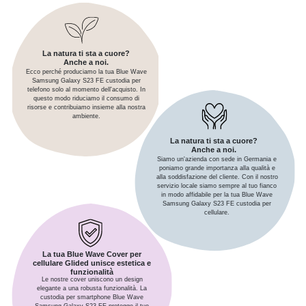
La natura ti sta a cuore?
Anche a noi.
Ecco perché produciamo la tua Blue Wave
Samsung Galaxy S23 FE custodia per
telefono solo al momento dell'acquisto. In
questo modo riduciamo il consumo di
risorse e contribuiamo insieme alla nostra
ambiente.
La natura ti sta a cuore?
Anche a noi.
Siamo un'azienda con sede in Germania e
poniamo grande importanza alla qualità e
alla soddisfazione del cliente. Con il nostro
servizio locale siamo sempre al tuo fianco
in modo affidabile per la tua Blue Wave
Samsung Galaxy S23 FE custodia per
cellulare.
La tua Blue Wave Cover per
cellulare Glided unisce estetica e
funzionalità
Le nostre cover uniscono un design
elegante a una robusta funzionalità. La
custodia per smartphone Blue Wave