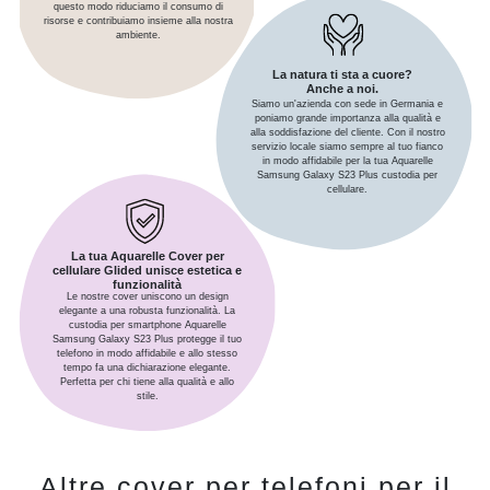
questo modo riduciamo il consumo di
risorse e contribuiamo insieme alla nostra
ambiente.
La natura ti sta a cuore?
Anche a noi.
Siamo un'azienda con sede in Germania e
poniamo grande importanza alla qualità e
alla soddisfazione del cliente. Con il nostro
servizio locale siamo sempre al tuo fianco
in modo affidabile per la tua Aquarelle
Samsung Galaxy S23 Plus custodia per
cellulare.
La tua Aquarelle Cover per
cellulare Glided unisce estetica e
funzionalità
Le nostre cover uniscono un design
elegante a una robusta funzionalità. La
custodia per smartphone Aquarelle
Samsung Galaxy S23 Plus protegge il tuo
telefono in modo affidabile e allo stesso
tempo fa una dichiarazione elegante.
Perfetta per chi tiene alla qualità e allo
stile.
Altre cover per telefoni per il