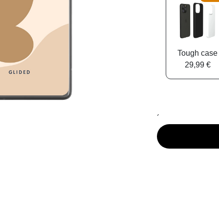
Tough case
29,99 €
´