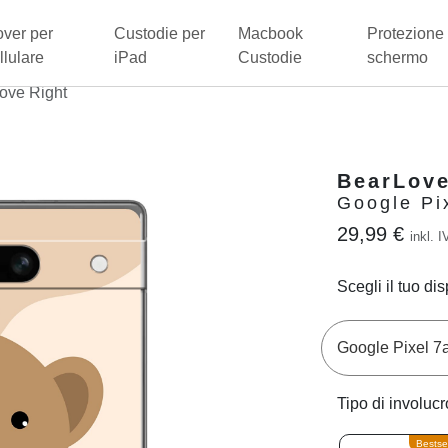
ver per
Custodie per
Macbook
Protezione 
llulare
iPad
Custodie
schermo
ove Right
BearLove
Google Pi
29,99 €
inkl. I
Scegli il tuo dis
Tipo di involucr
Bestsel