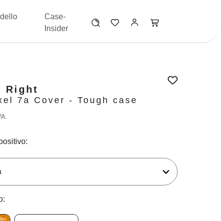
dello
Case-
Insider
 Right
xel 7a Cover - Tough case
VA.
positivo:
o:
ler