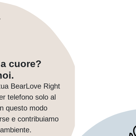
a a cuore?
oi.
tua BearLove Right
r telefono solo al
In questo modo
orse e contribuiamo
 ambiente.