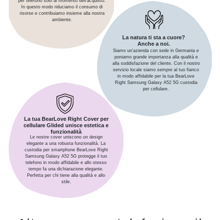
per telefono solo al momento dell'acquisto.
In questo modo riduciamo il consumo di
risorse e contribuiamo insieme alla nostra
ambiente.
La natura ti sta a cuore?
Anche a noi.
Siamo un'azienda con sede in Germania e
poniamo grande importanza alla qualità e
alla soddisfazione del cliente. Con il nostro
servizio locale siamo sempre al tuo fianco
in modo affidabile per la tua BearLove
Right Samsung Galaxy A52 5G custodia
per cellulare.
La tua BearLove Right Cover per
cellulare Glided unisce estetica e
funzionalità
Le nostre cover uniscono un design
elegante a una robusta funzionalità. La
custodia per smartphone BearLove Right
Samsung Galaxy A52 5G protegge il tuo
telefono in modo affidabile e allo stesso
tempo fa una dichiarazione elegante.
Perfetta per chi tiene alla qualità e allo
stile.