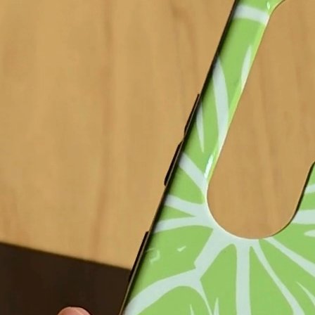
Hard Case
Biologisch Abbaubar
27,99 €
25,99 €
Fino al 17.08 da te!
 carrello
Aggiunto