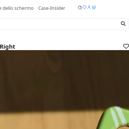
e dello schermo
Case-Insider
Right
laxy S22 Plus Cover - Tough case
IVA.
dispositivo:
ucro: