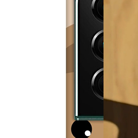
Tough case
29,99 €
´
Aggiungi al