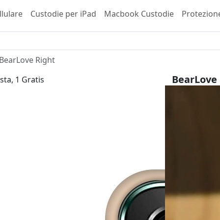
llulare
Custodie per iPad
Macbook Custodie
Protezion
BearLove Right
BearLove 
sta, 1 Gratis
Samsung Ga
29,99 €
inkl. 
Scegli il tuo 
Tipo di invol
Bestseller