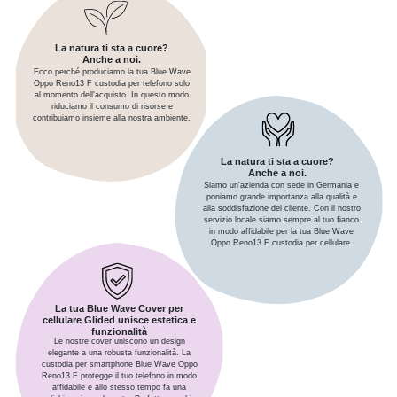
La natura ti sta a cuore?
Anche a noi.
Ecco perché produciamo la tua Blue Wave
Oppo Reno13 F custodia per telefono solo
al momento dell'acquisto. In questo modo
riduciamo il consumo di risorse e
contribuiamo insieme alla nostra ambiente.
La natura ti sta a cuore?
Anche a noi.
Siamo un'azienda con sede in Germania e
poniamo grande importanza alla qualità e
alla soddisfazione del cliente. Con il nostro
servizio locale siamo sempre al tuo fianco
in modo affidabile per la tua Blue Wave
Oppo Reno13 F custodia per cellulare.
La tua Blue Wave Cover per
cellulare Glided unisce estetica e
funzionalità
Le nostre cover uniscono un design
elegante a una robusta funzionalità. La
custodia per smartphone Blue Wave Oppo
Reno13 F protegge il tuo telefono in modo
affidabile e allo stesso tempo fa una